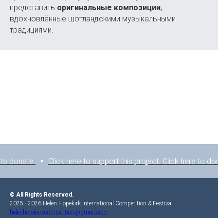
представить
оригинальные композиции
,
вдохновлённые шотландскими музыкальными
традициями.
o donate.
Click here to support this project. Click here to dona
© All Rights Reserved.
2025 - 2026 Helen Hopekirk International Competition & Festival
helenhopekirkcompetition@gmail.com