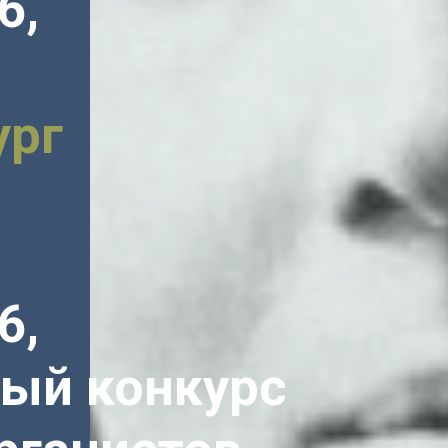
6,
ург
6,
ый конкурс