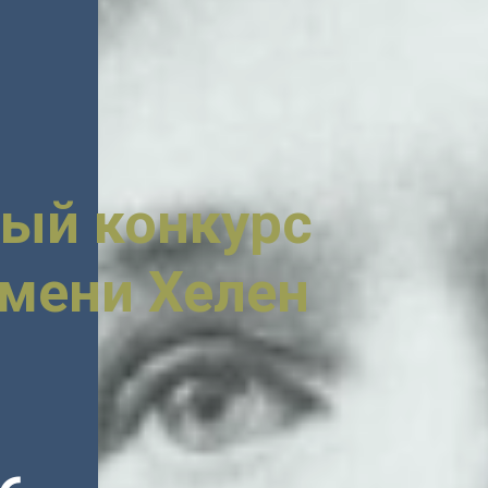
ый конкурс
имени Хелен