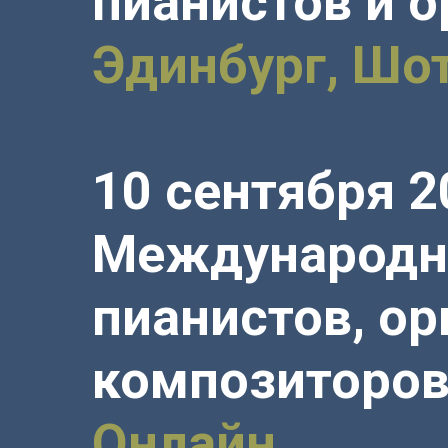
пианистов и о
Эдинбург, Шо
10 сентября 2
Международн
пианистов, ор
композиторо
Онлайн