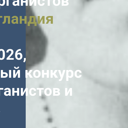
рганистов
тландия
026,
ый конкурс
ганистов и
в